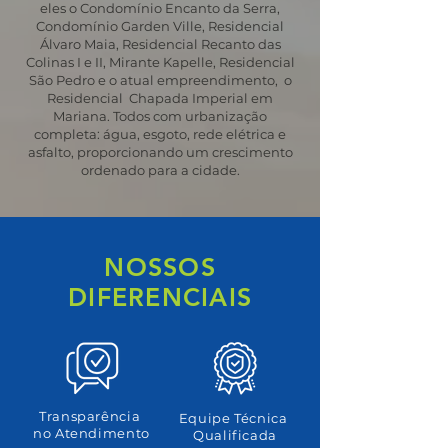
eles o Condomínio Encanto da Serra,
Condomínio Garden Ville, Residencial
Álvaro Maia, Residencial Recanto das
Colinas I e II, Mirante Kapelle, Residencial
São Pedro e o atual empreendimento, o
Residencial Chapada Imperial em
Mariana. Todos com urbanização
completa: água, esgoto, rede elétrica e
asfalto, proporcionando um crescimento
ordenado para a cidade.
NOSSOS
DIFERENCIAIS
Transparência
Equipe Técnica
no Atendimento
Qualificada