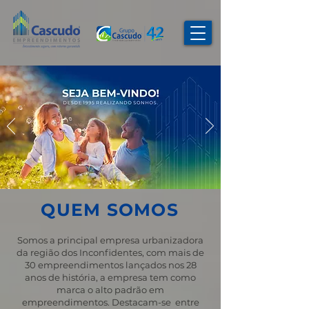
QUEM SOMOS
Somos a principal empresa urbanizadora
da região dos Inconfidentes, com mais de
30 empreendimentos lançados nos 28
anos de história, a empresa tem como
marca o alto padrão em
empreendimentos. Destacam-se entre